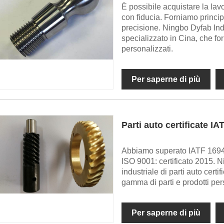
È possibile acquistare la la
con fiducia. Forniamo princi
precisione. Ningbo Dyfab Indu
specializzato in Cina, che fo
personalizzati.
Per saperne di più
Parti auto certificate IA
Abbiamo superato IATF 1694
ISO 9001: certificato 2015. N
industriale di parti auto cert
gamma di parti e prodotti per
Per saperne di più