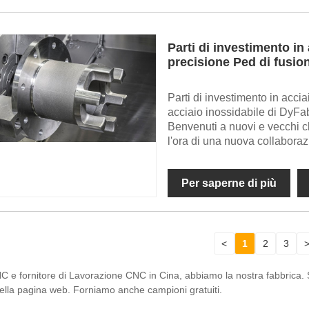
Parti di investimento in 
precisione Ped di fusion
Parti di investimento in accia
acciaio inossidabile di Dy
Benvenuti a nuovi e vecchi cl
l'ora di una nuova collaboraz
Per saperne di più
<
1
2
3
C e fornitore di Lavorazione CNC in Cina, abbiamo la nostra fabbrica. Se
nella pagina web. Forniamo anche campioni gratuiti.