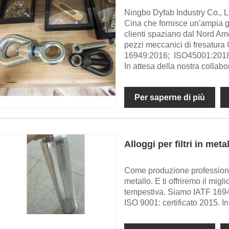
Ningbo Dyfab Industry Co., Lt
Cina che fornisce un'ampia ga
clienti spaziano dal Nord Am
pezzi meccanici di fresatura
16949:2016; ISO45001:2018;
In attesa della nostra collab
Per saperne di più
Alloggi per filtri in meta
Come produzione professionale
metallo. E ti offriremo il mig
tempestiva. Siamo IATF 1694
ISO 9001: certificato 2015. I