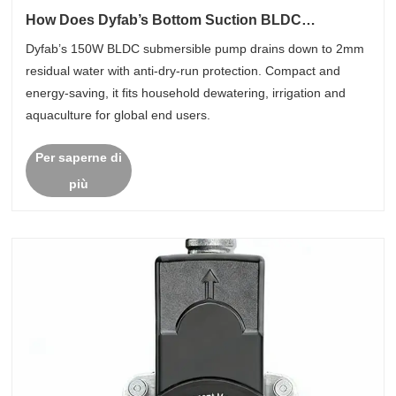
How Does Dyfab’s Bottom Suction BLDC
Submersible Pump Simplify Multi-scenario Water
Dyfab’s 150W BLDC submersible pump drains down to 2mm
Drainage?
residual water with anti-dry-run protection. Compact and
energy-saving, it fits household dewatering, irrigation and
aquaculture for global end users.
Per saperne di
più