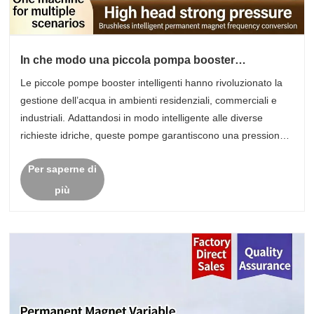
In che modo una piccola pompa booster
intelligente migliora l'efficienza della pressione
Le piccole pompe booster intelligenti hanno rivoluzionato la
dell'acqua?
gestione dell’acqua in ambienti residenziali, commerciali e
industriali. Adattandosi in modo intelligente alle diverse
richieste idriche, queste pompe garantiscono una pressione
costante, riducono il consumo energetico e migliorano la
Per saperne di
long......
più