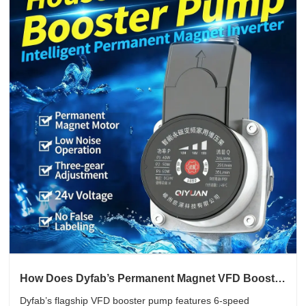
How Does Dyfab’s Permanent Magnet VFD Booster
Pump Solve Full-House Low Water Pressure
Dyfab’s flagship VFD booster pump features 6-speed
Issues?