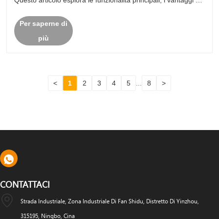
Questo articolo esplora le funzionalità principali, i vantaggi e
le applicazioni pratiche di queste pompe, aiutando ......
Per saperne di
più
<
1
2
3
4
5
...
8
>
CONTATTACI
Strada Industriale, Zona Industriale Di Fan Shidu, Distretto Di Yinzhou,
315195, Ningbo, Cina